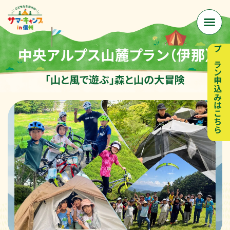
中央アルプス山麓プラン（伊那）
プラン申込みはこちら
「山と風で遊ぶ」森と山の大冒険