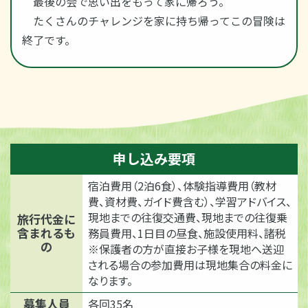
最後の会で思い出をもって家に帰ろう。
たくさんのチャレンジを家に持ち帰ってこの冒険は
終了です。
申し込み要項
宿泊費用（2泊6食）、体験指導費用（教材
費、資材費、ガイド費含む）、学習アドバイス、
現地までの往復交通費、現地までの往復乗
旅行代金に
含まれるも
務員費用、1日目の昼食、施設使用料、諸税
の
※保護者の方が直接お子様を現地へ送迎
される場合の参加費用は現地集合の料金に
なります。
募集人員
各回35名