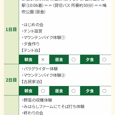
駅（10:06着）＝＝（貸切バス 所要約50分）＝＝鳩
吹公園（昼食）
・はじめの会
1日目
・テント設営
・マウンテンバイク体験①
・夕食作り
【テント泊】
朝食
×
昼食
○
夕食
○
・パラグライダー体験
・マウンテンバイク体験②
2日目
【古民家泊】
朝食
○
昼食
○
夕食
○
・野菜の収穫体験
・みはらしファームにてそば打ち体験
・終わりの会