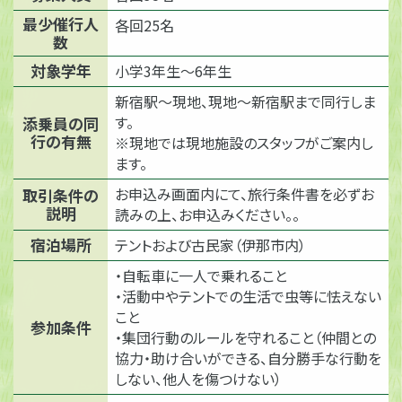
最少催行人
各回25名
数
対象学年
小学3年生～6年生
新宿駅～現地、現地～新宿駅まで同行しま
す。
添乗員の同
行の有無
※現地では現地施設のスタッフがご案内し
ます。
お申込み画面内にて、旅行条件書を必ずお
取引条件の
説明
読みの上、お申込みください。。
宿泊場所
テントおよび古民家（伊那市内）
・自転車に一人で乗れること
・活動中やテントでの生活で虫等に怯えない
こと
参加条件
・集団行動のルールを守れること（仲間との
協力・助け合いができる、自分勝手な行動を
しない、他人を傷つけない）