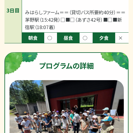
3日目
みはらしファーム＝＝（貸切バス所要約40分）＝＝
茅野駅（15:42発）□■□（あずさ42号）■□■新
宿駅（18:07着）
朝食
○
昼食
○
夕食
×
プログラムの詳細