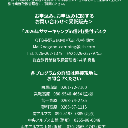
旅行業務取扱管理者にご質問ください。
お申込み、お申込みに関する
お問い合わせ＜受託販売＞
「2026年サマーキャンプin信州」受付デスク
（JTB長野支店内）担当：花村・鈴木
Mail：
nagano-camping@jtb.com
TEL：
026-262-1379
FAX：026-227-9755
総合旅行業務取扱管理者：井爪 真也
各プログラムの詳細は直接現地に
お問合せください
白馬山麓
0261-72-7100
乗鞍高原
080-9546-4664
（笠松）
菅平高原
0268-74-2735
蓼科高原
0266-67-1115
南アルプス
090-5193-7385
（北原）
中央アルプス山麓（伊那）
0265-98-0048
中央アルプス山麓（飯島）
070-2665-9743
（宮下）