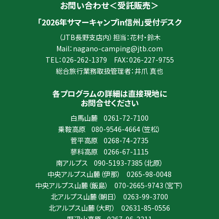
お問い合わせ＜受託販売＞
「2026年サマーキャンプin信州」受付デスク
（JTB長野支店内）担当：花村・鈴木
Mail：
nagano-camping@jtb.com
TEL：
026-262-1379
FAX：026-227-9755
総合旅行業務取扱管理者：井爪 真也
各プログラムの詳細は直接現地に
お問合せください
白馬山麓
0261-72-7100
乗鞍高原
080-9546-4664
（笠松）
菅平高原
0268-74-2735
蓼科高原
0266-67-1115
南アルプス
090-5193-7385
（北原）
中央アルプス山麓（伊那）
0265-98-0048
中央アルプス山麓（飯島）
070-2665-9743
（宮下）
北アルプス山麓（朝日）
0263-99-3700
北アルプス山麓（大町）
02631-85-0556
野辺山高原
0267-96-2211