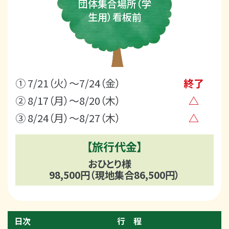
団体集合場所（学
生用）看板前
① 7/21（火）～7/24（金）
終了
② 8/17（月）～8/20（木）
△
③ 8/24（月）～8/27（木）
△
【旅行代金】
おひとり様
98,500円（現地集合86,500円）
日次
行 程