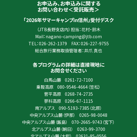
お申込み、お申込みに関する
お問い合わせ＜受託販売＞
「2026年サマーキャンプin信州」受付デスク
（JTB長野支店内）担当：花村・鈴木
Mail：
nagano-camping@jtb.com
TEL：
026-262-1379
FAX：026-227-9755
総合旅行業務取扱管理者：井爪 真也
各プログラムの詳細は直接現地に
お問合せください
白馬山麓
0261-72-7100
乗鞍高原
080-9546-4664
（笠松）
菅平高原
0268-74-2735
蓼科高原
0266-67-1115
南アルプス
090-5193-7385
（北原）
中央アルプス山麓（伊那）
0265-98-0048
中央アルプス山麓（飯島）
070-2665-9743
（宮下）
北アルプス山麓（朝日）
0263-99-3700
北アルプス山麓（大町）
02631-85-0556