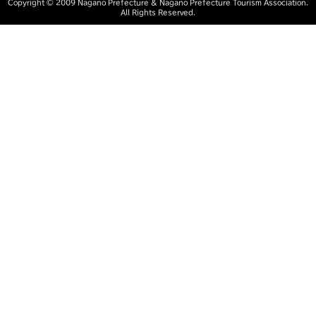
Copyright ©︎ 2009 Nagano Prefecture
& Nagano Prefecture Tourism Association.
All Rights Reserved.