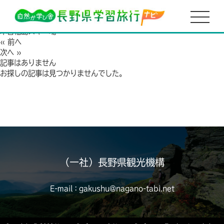
HOME
木曽福島スキー場
2021.05.06
木曽福島スキー場
« 前へ
次へ »
記事はありません
お探しの記事は見つかりませんでした。
（一社）長野県観光機構
E-mail：gakushu@nagano-tabi.net