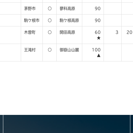
茅野市
○
蓼科高原
90
駒ケ根市
○
駒ケ根高原
90
木曽町
○
開田高原
60
3
20
★
王滝村
○
御嶽山山麓
100
▲