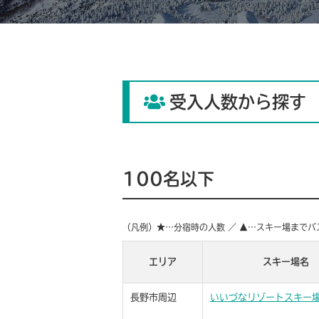
受入人数から探す
100名以下
（凡例）★…分宿時の人数 ／ ▲…スキー場までバ
エリア
スキー場名
長野市周辺
いいづなリゾートスキー