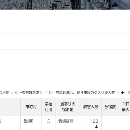
ス移動 ／ ※…複数施設あり ／ 注…白馬地域は、昼食施設の受入可能人数 ／ ◆
学校
最寄りの
1軒
市町村
収容人数
分宿数
利用
宿泊地
最大
場
飯綱町
○
飯綱高原
100
▲