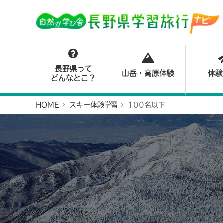
長野県って
山岳・高原体験
体験
どんなとこ？
HOME
スキー体験学習
100名以下