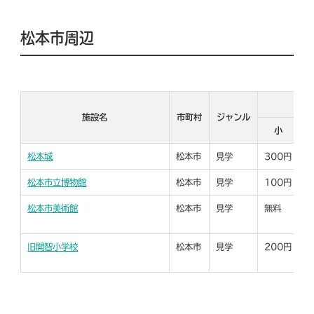
松本市周辺
施設名
市町村
ジャンル
小
松本城
松本市
見学
300円
3
松本市立博物館
松本市
見学
100円
1
松本市美術館
松本市
見学
無料
旧開智小学校
松本市
見学
200円
2