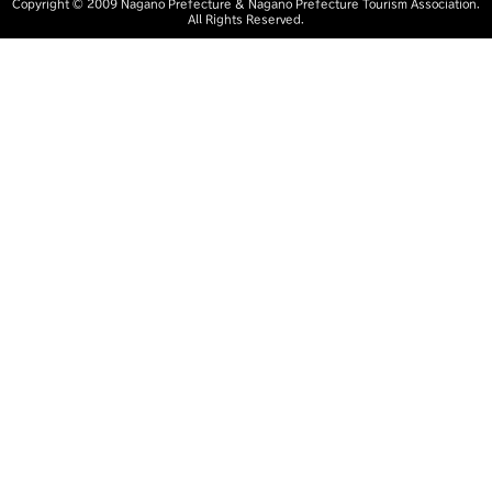
Copyright ©︎ 2009 Nagano Prefecture
& Nagano Prefecture Tourism Association.
All Rights Reserved.