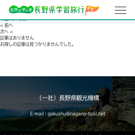
HOME
千曲バス (株)
2021.02.17
千曲バス (株)
« 前へ
次へ »
記事はありません
お探しの記事は見つかりませんでした。
（一社）長野県観光機構
E-mail：gakushu@nagano-tabi.net