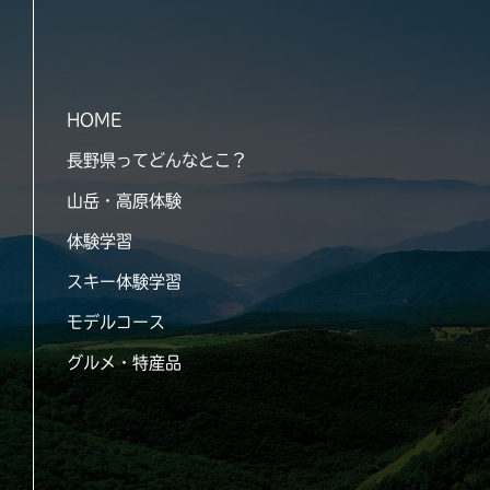
HOME
長野県ってどんなとこ？
山岳・高原体験
体験学習
スキー体験学習
モデルコース
グルメ・特産品