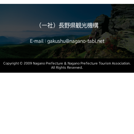
（一社）長野県観光機構
E-mail：gakushu@nagano-tabi.net
Copyright ©︎ 2009 Nagano Prefecture
& Nagano Prefecture Tourism Association.
All Rights Reserved.