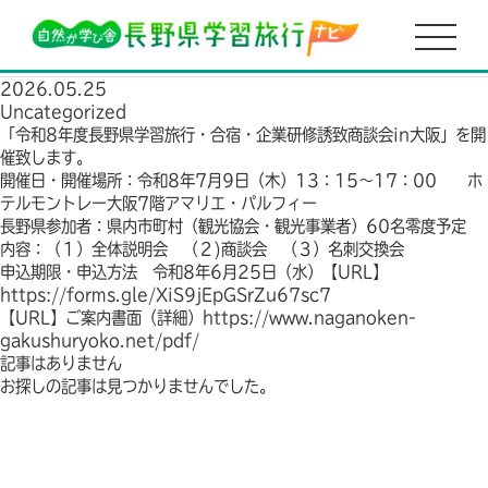
HOME
「令和8年度長野県学習旅行・合宿・企業研修誘致商談会in大阪」を開
催致します。
2026.05.25
Uncategorized
「令和8年度長野県学習旅行・合宿・企業研修誘致商談会in大阪」を開
催致します。
開催日・開催場所：令和8年7月9日（木）13：15～17：00 ホ
テルモントレー大阪7階アマリエ・パルフィー
長野県参加者：県内市町村（観光協会・観光事業者）60名零度予定
内容：（１）全体説明会 （２)商談会 （３）名刺交換会
申込期限・申込方法 令和8年6月25日（水）【URL】
https://forms.gle/XiS9jEpGSrZu67sc7
【URL】ご案内書面（詳細）https://www.naganoken-
gakushuryoko.net/pdf/
記事はありません
お探しの記事は見つかりませんでした。